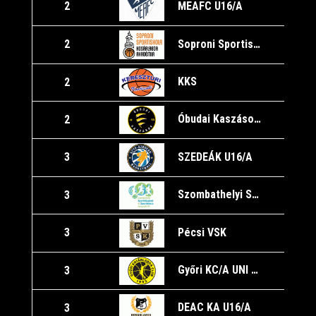
MEAFC U16/A
2
Soproni Sportiskola KA U16/A
2
1
KKS
2
1
Óbudai Kaszások/A
2
1
SZEDEÁK U16/A
3
1
Szombathelyi Sportiskola U16/A
3
Pécsi VSK
3
1
Győri KC/A UNI Győr
3
DEAC KA U16/A
3
1