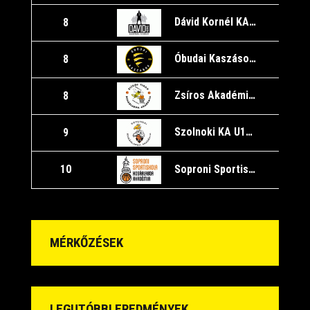
Dávid Kornél KA/A
8
Óbudai Kaszások/A
8
Zsíros Akadémia Kőbánya/A
8
Szolnoki KA U16/A
9
Soproni Sportiskola KA U16/B
10
MÉRKŐZÉSEK
LEGUTÓBBI EREDMÉNYEK