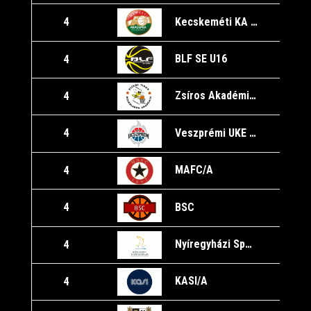
Kecskeméti KA U16/B
4
1
BLF SE U16
4
1
Zsíros Akadémia Kőbánya/A
4
1
Veszprémi UKE U16/A
4
1
MAFC/A
4
1
EN
BSC
4
Nyíregyházi Sportcentrum U16
4
KASI/A
4