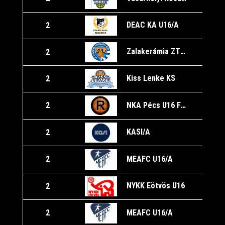
DEAC KA U16/A
2
1
Zalakerámia ZTE KK
2
Kiss Lenke KS
2
1
NKA Pécs U16 Fiú/A
2
1
KASI/A
2
1
MEAFC U16/A
2
NYKK Eötvös U16
2
1
MEAFC U16/A
2