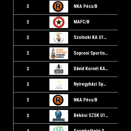
NKA Pécs/B
3
1
MAFC/B
3
Szolnoki KA U16/A
3
Soproni Sportiskola KA U16/B
3
Dávid Kornél KA/A
3
1
Nyíregyházi Sportcentrum U16
3
NKA Pécs/B
3
1
Békési SZSK U16/A
3
1
Szombathelyi Sportiskola U16/A