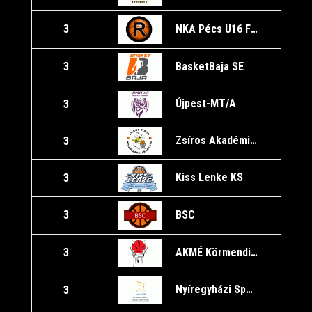
NKA Pécs U16 Fiú/A
3
BasketBaja SE
3
Újpest-MT/A
3
Zsíros Akadémia Kőbánya/A
3
1
Kiss Lenke KS
3
BSC
3
1
AKMÉ Körmendi Törpördögök
3
1
Nyíregyházi Sportcentrum U16
3
1