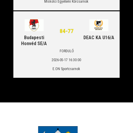
Miskolci Egyetemi Körcsarnok
84
-
77
Budapesti
DEAC KA U16/A
Honvéd SE/A
FORDULÓ
2026-05-17 16:30:00
E.ON Sportcsarnok