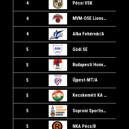
Pécsi VSK
4
MVM-OSE Lions U16/A
4
Alba Fehérvár/A
4
Gödi SE
5
1
Budapesti Honvéd SE/B
5
1
Újpest-MT/A
5
1
Kecskeméti KA U16/A
5
1
Soproni Sportiskola KA U16/A
5
NKA Pécs/B
5