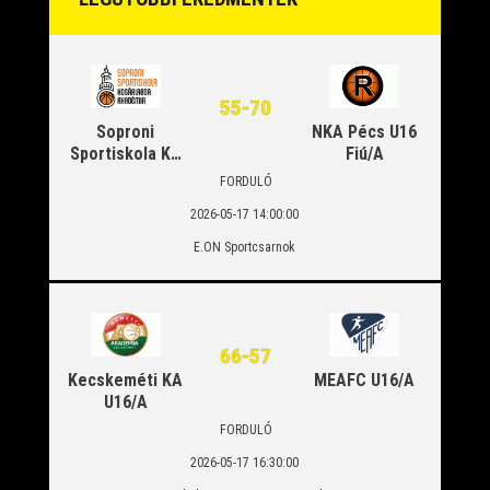
55
-
70
Soproni
NKA Pécs U16
Sportiskola KA
Fiú/A
U16/A
FORDULÓ
2026-05-17 14:00:00
E.ON Sportcsarnok
66
-
57
Kecskeméti KA
MEAFC U16/A
U16/A
FORDULÓ
2026-05-17 16:30:00