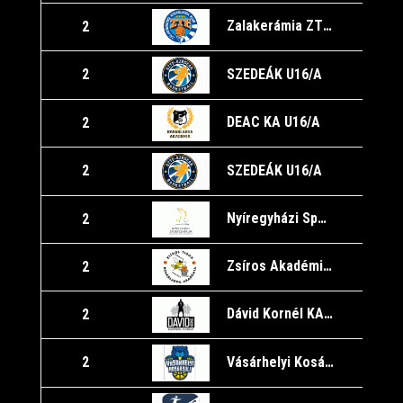
Zalakerámia ZTE KK
2
1
SZEDEÁK U16/A
2
1
DEAC KA U16/A
2
SZEDEÁK U16/A
2
Nyíregyházi Sportcentrum U16
2
Zsíros Akadémia Kőbánya/A
2
Dávid Kornél KA/A
2
Vásárhelyi Kosársuli/A
2