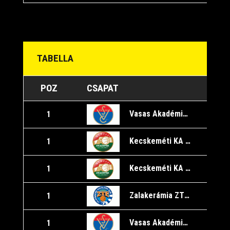
TABELLA
POZ
CSAPAT
Vasas Akadémia/B
1
Kecskeméti KA U16/A
1
Kecskeméti KA U16/A
1
Zalakerámia ZTE KK
1
1
Vasas Akadémia/B
1
1