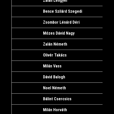
Zalán Lengyel
1
Bence Szilárd Szegedi
1
Zsombor Lénárd Déri
1
Mózes Dávid Nagy
1
Zalán Németh
1
Olivér Takács
1
Milán Vass
1
Dávid Balogh
1
Noel Németh
1
Bálint Csercsics
1
Milán Horváth
1