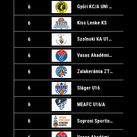
Győri KC/A UNI Győr
6
1
Kiss Lenke KS
6
1
Szolnoki KA U16/A
6
1
Vasas Akadémia/A
6
Zalakerámia ZTE KK
6
Sláger U16
6
1
MEAFC U16/A
6
1
Soproni Sportiskola KA U16/B
6
1