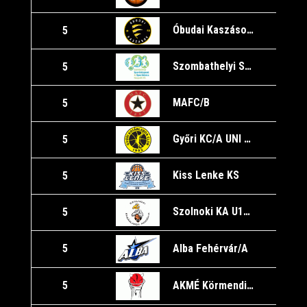
Óbudai Kaszások/A
5
1
Szombathelyi Sportiskola U16/A
5
1
MAFC/B
5
1
Győri KC/A UNI Győr
5
1
Kiss Lenke KS
5
Szolnoki KA U16/B
5
1
Alba Fehérvár/A
5
1
AKMÉ Körmendi Törpördögök
5
1