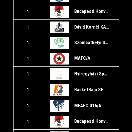
Budapesti Honvéd SE/A
1
1
Dávid Kornél KA/A
1
1
Szombathelyi Sportiskola U16/A
1
1
MAFC/A
1
1
Nyíregyházi Sportcentrum U16
1
1
BasketBaja SE
1
1
MEAFC U16/A
1
1
Budapesti Honvéd SE/A
1
1