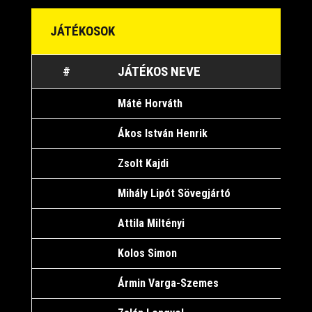
JÁTÉKOSOK
#
JÁTÉKOS NEVE
K
Máté Horváth
1
Ákos István Henrik
1
Zsolt Kajdi
1
Mihály Lipót Sövegjártó
1
Attila Miltényi
1
Kolos Simon
1
Ármin Varga-Szemes
1