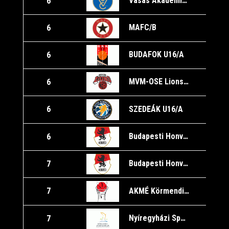
Vasas Akadémia/A
6
1
MAFC/B
6
1
BUDAFOK U16/A
6
1
MVM-OSE Lions U16/A
6
1
SZEDEÁK U16/A
6
Budapesti Honvéd SE/B
6
1
Budapesti Honvéd SE/B
7
AKMÉ Körmendi Törpördögök
7
Nyíregyházi Sportcentrum U16
7