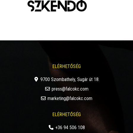
ELÉRHETŐSÉG
9700 Szombathely, Sugár út 18.
press@falcokc.com
marketing@falcokc.com
ELÉRHETŐSÉG
+36 94 506 108