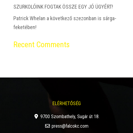
SZURKOLÓINK FOGTAK ÖSSZE EGY JÓ ÜGYÉRT!
Patrick Whelan a következő szezonban is sárga-
feketében!
Recent Comments
Nincs megjeleníthető bejegyzés.
EN
ELÉRHETŐSÉG
9700 Szombathely, Sugár út 18.
press@falcokc.com